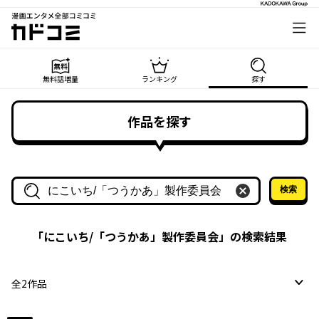
漫画エンタメ全部コミコミ
カドコミ
無料話増量
ランキング
探す
作品を探す
検索
作品名・作家名で探す
「
にこいち/「つうかあ」製作委員会
」の検索結果
全
2
作品