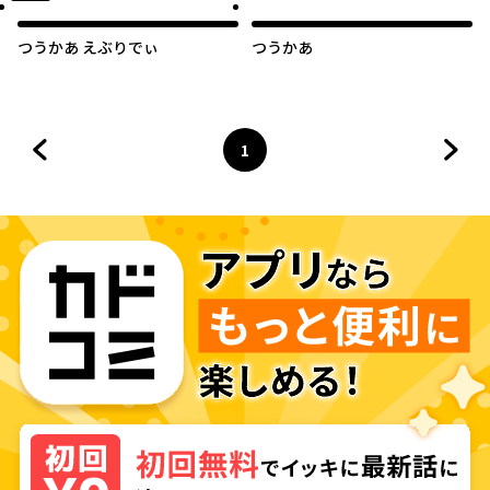
つうかあ えぶりでぃ
つうかあ
1
前のページへ
ページ
へ
次の