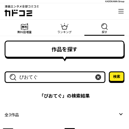
漫画エンタメ全部コミコミ
カドコミ
無料話増量
ランキング
探す
作品を探す
検索
作品名・作家名で探す
「
ぴおてぐ
」の検索結果
全
3
作品