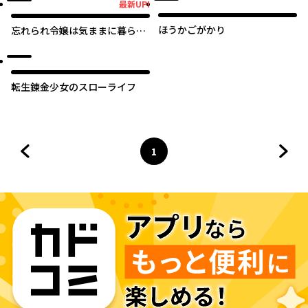
最新UP!
最新UP!
ほうかごがかり
忘れられ令嬢は気ままに暮らし
たい
転生錬金少女のスローライフ
1
前のページへ
ページ
へ
次の