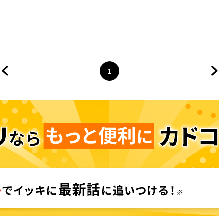
1
前のページへ
ページ
へ