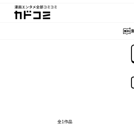
漫画エンタメ全部コミコミ
カドコミ
全
1
作品