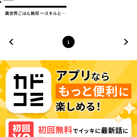
異世界ごはん無双 ～スキルと前
世の知識を使って、お米改革は
じめます！～
1
前のページへ
ページ
へ
次の