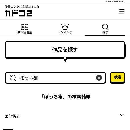
漫画エンタメ全部コミコミ
カドコミ
無料話増量
ランキング
探す
作品を探す
検索
作品名・作家名で探す
「
ぼっち猫
」の検索結果
全
1
作品