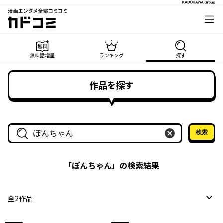
漫画エンタメ全部コミコミ
カドコミ
無料話増量
ランキング
探す
作品を探す
検索
作品名・作家名で探す
「
ぽんちゃん
」の検索結果
全
2
作品