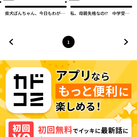
柴犬ぽんちゃん、今日もわが道
私、母親失格なの!? 中学受験
を行く
マウント沼にハマりました
1
前のページへ
ページ
へ
次の