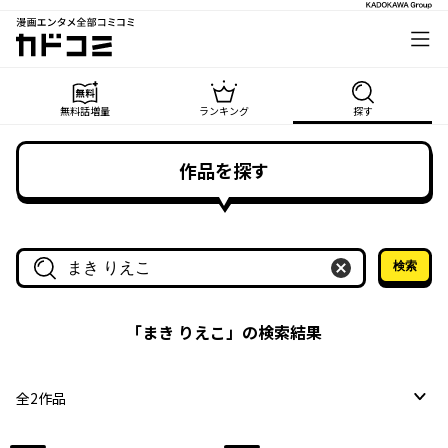
漫画エンタメ全部コミコミ
カドコミ
無料話増量
ランキング
探す
作品を探す
検索
作品名・作家名で探す
「
まき りえこ
」の検索結果
全
2
作品