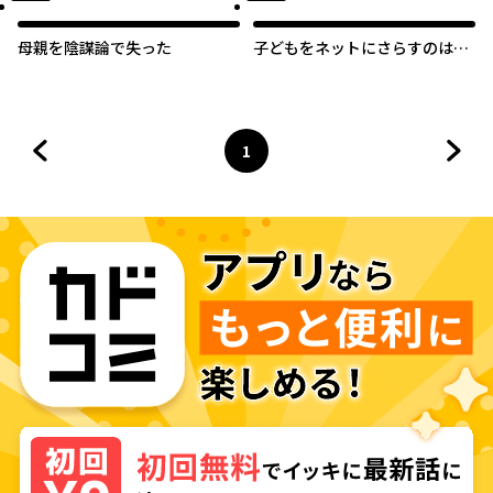
母親を陰謀論で失った
子どもをネットにさらすのは罪
ですか？
1
前のページへ
ページ
へ
次の