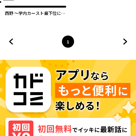
西野 ～学内カースト最下位にし
て異能世界最強の少年～
1
前のページへ
ページ
へ
次の