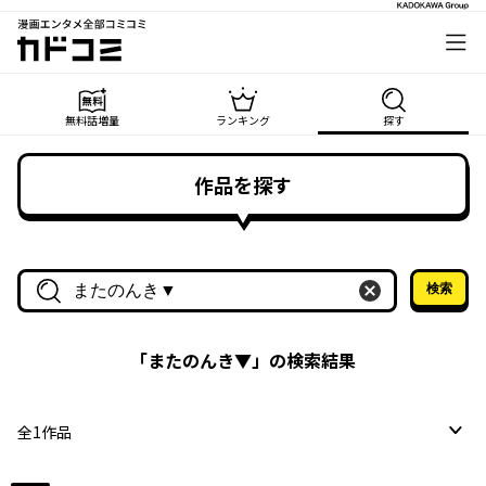
漫画エンタメ全部コミコミ
カドコミ
無料話増量
ランキング
探す
作品を探す
検索
作品名・作家名で探す
「
またのんき▼
」の検索結果
全
1
作品