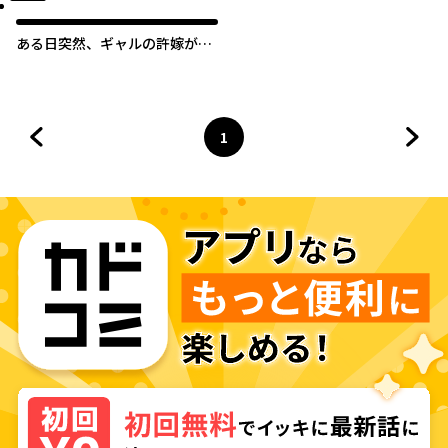
ある日突然、ギャルの許嫁がで
きた
1
前のページへ
ページ
へ
次の