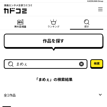
漫画エンタメ全部コミコミ
カドコミ
無料話増量
ランキング
探す
作品を探す
検索
作品名・作家名で探す
「
まめぇ
」の検索結果
全
1
作品