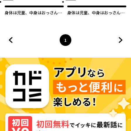
身体は児童、中身はおっさんの
身体は児童、中身はおっさんの
成り上がり冒険記 サテラもつい
成り上がり冒険記
て行きます！
1
前のページへ
ページ
へ
次の