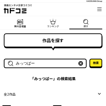
漫画エンタメ全部コミコミ
カドコミ
無料話増量
ランキング
探す
作品を探す
検索
作品名・作家名で探す
「
みっつばー
」の検索結果
全
2
作品