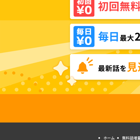
ホーム
無料話増