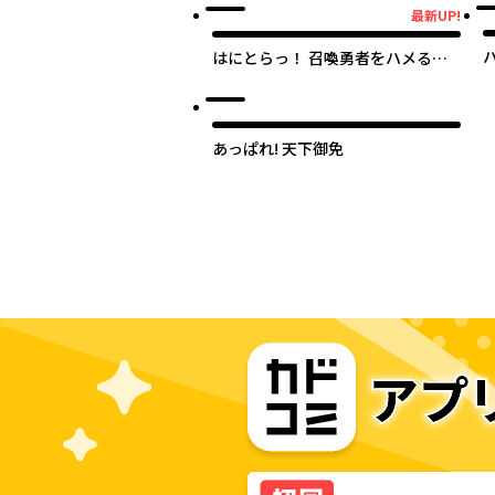
最新UP!
最新UP!
はにとらっ！ 召喚勇者をハメるハ
ニートラップ包囲網
あっぱれ! 天下御免