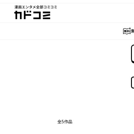
漫画エンタメ全部コミコミ
カドコミ
全
5
作品