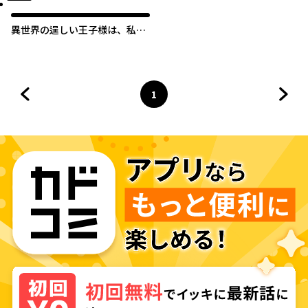
異世界の逞しい王子様は、私を
溺愛えっちで甘やかす。アンソ
ロジー
1
前のページへ
ページ
へ
次の