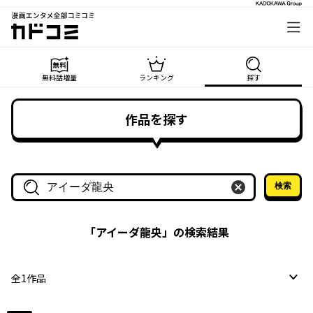
漫画エンタメ全部コミコミ
カドコミ
無料話増量
ランキング
探す
作品を探す
検索
作品名・作家名で探す
「
アイーダ龍央
」の検索結果
全
1
作品