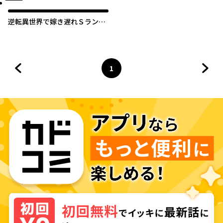
逆転異世界で嫁き遅れＳランク
女冒険者たちに迫られています
1
前のページへ
ページ
へ
次の