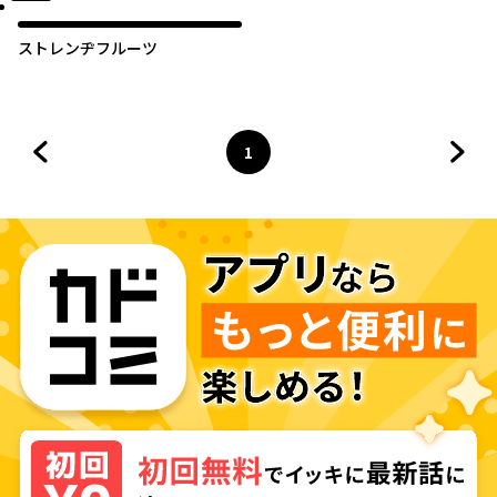
ストレンヂフルーツ
1
前のページへ
ページ
へ
次の