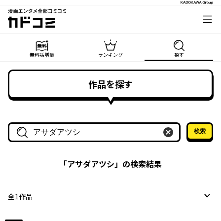
漫画エンタメ全部コミコミ
カドコミ
無料話増量
ランキング
探す
作品を探す
検索
作品名・作家名で探す
「
アサダアツシ
」の検索結果
全
1
作品