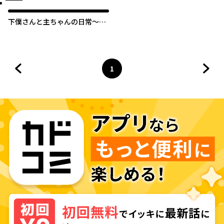
下僕さんと主ちゃんの日常～主
のためなら何でもします～
1
前のページへ
ページ
へ
次の