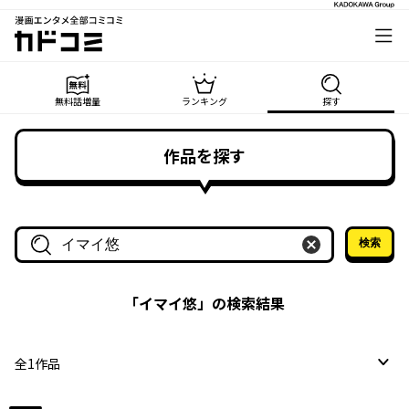
漫画エンタメ全部コミコミ
カドコミ
無料話増量
ランキング
探す
作品を探す
検索
作品名・作家名で探す
「
イマイ悠
」の検索結果
全
1
作品