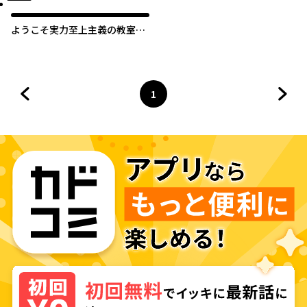
ようこそ実力至上主義の教室へ
√堀北
1
前のページへ
ページ
へ
次の