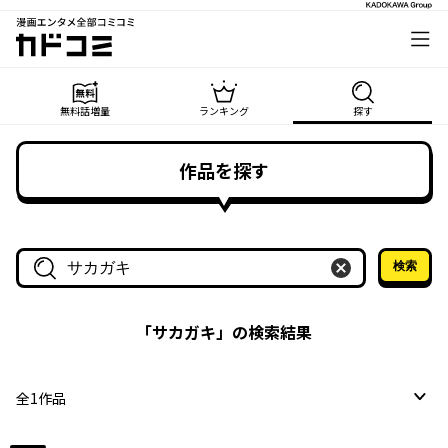
漫画エンタメ全部コミコミ
カドコミ
無料話増量
ランキング
探す
作品を探す
検索
作品名・作家名で探す
「
サカガキ
」の検索結果
全
1
作品