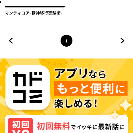
オリジナル
マンティコア-精神移行実験街-
1
前のページへ
ページ
へ
次の