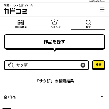
漫画エンタメ全部コミコミ
カドコミ
無料話増量
ランキング
探す
作品を探す
検索
作品名・作家名で探す
「
サク研
」の検索結果
全
1
作品