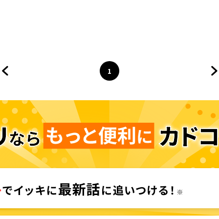
1
前のページへ
ページ
へ