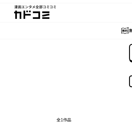
漫画エンタメ全部コミコミ
カドコミ
全
1
作品