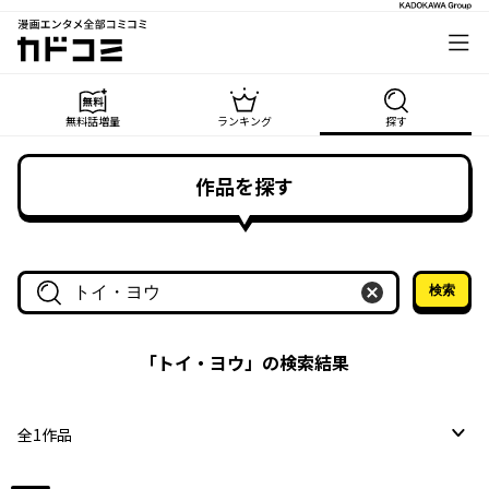
漫画エンタメ全部コミコミ
カドコミ
無料話増量
ランキング
探す
作品を探す
検索
作品名・作家名で探す
「
トイ・ヨウ
」の検索結果
全
1
作品