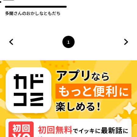
多聞さんのおかしなともだち
1
前のページへ
ページ
へ
次の