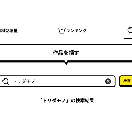
無料話増量
ランキング
作品を探す
検索
作品名・作家名で探す
「
トリダモノ
」の検索結果