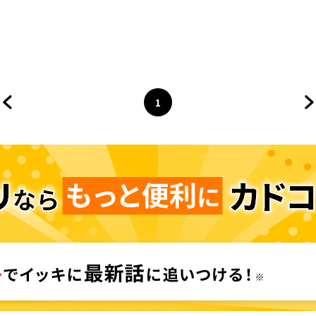
1
前のページへ
ページ
へ