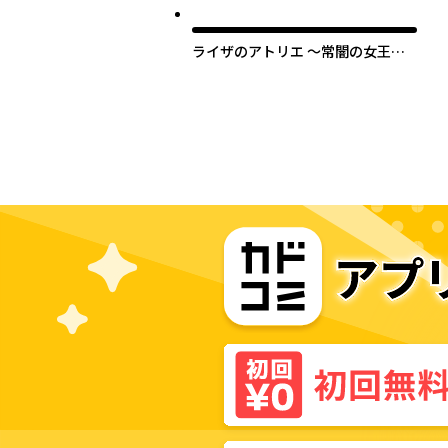
ライザのアトリエ ～常闇の女王と
秘密の隠れ家～