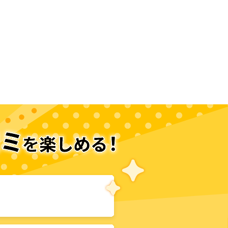
次のページへ