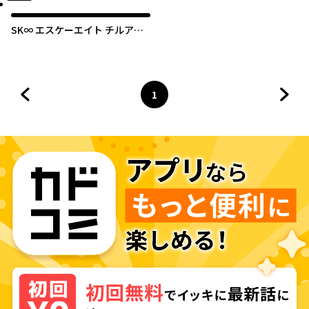
SK∞ エスケーエイト チルアウ
ト！
1
前のページへ
ページ
へ
次の