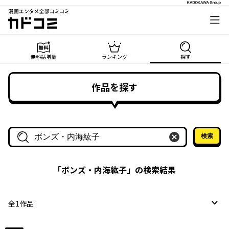
漫画エンタメ全部コミコミ
カドコミ
無料話増量
ランキング
探す
作品を探す
検索
作品名・作家名で探す
「
ボンズ・内海紘子
」の検索結果
全
1
作品