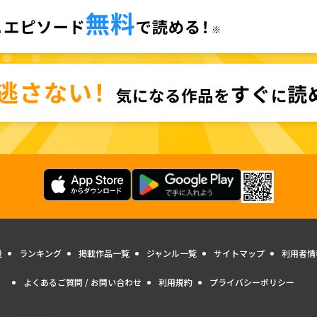
量
ランキング
掲載作品一覧
ジャンル一覧
サイトマップ
利用者情
よくあるご質問 / お問い合わせ
利用規約
プライバシーポリシー