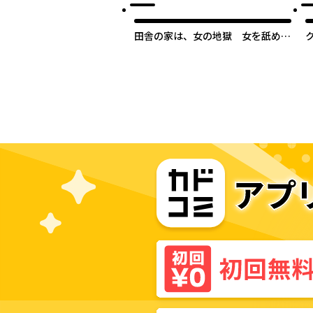
田舎の家は、女の地獄 女を舐めき
った家族に制裁を