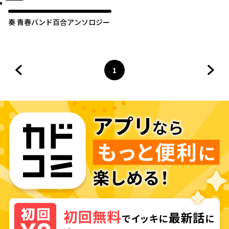
奏 青春バンド百合アンソロジー
1
前のページへ
ページ
へ
次の