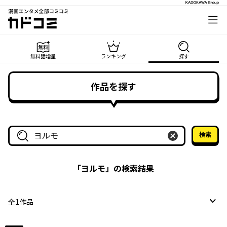
漫画エンタメ全部コミコミ
カドコミ
無料話増量
ランキング
探す
作品を探す
検索
作品名・作家名で探す
「
ヨルモ
」の検索結果
全
1
作品