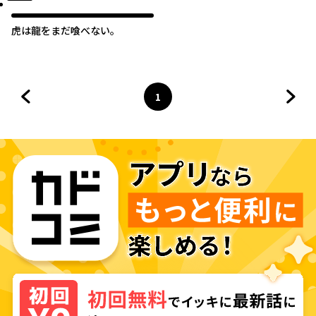
虎は龍をまだ喰べない。
1
前のページへ
ページ
へ
次の