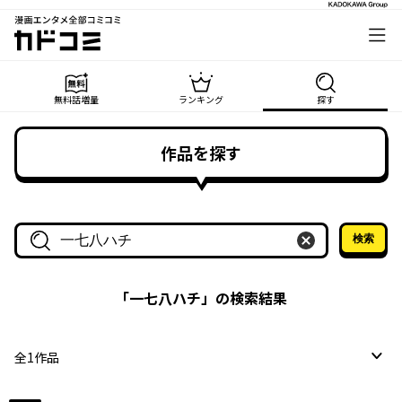
漫画エンタメ全部コミコミ
カドコミ
無料話増量
ランキング
探す
作品を探す
検索
作品名・作家名で探す
「
一七八ハチ
」の検索結果
全
1
作品