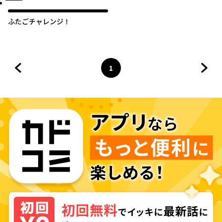
オリジナル
ふたごチャレンジ！
1
前のページへ
ページ
へ
次の