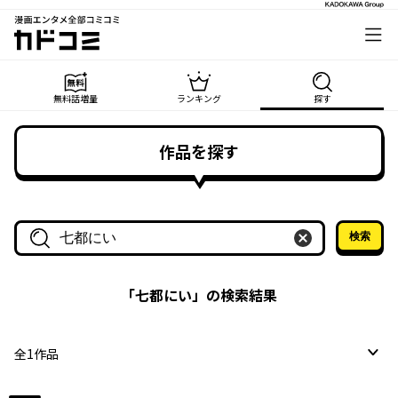
漫画エンタメ全部コミコミ
カドコミ
無料話増量
ランキング
探す
作品を探す
検索
作品名・作家名で探す
「
七都にい
」の検索結果
全
1
作品