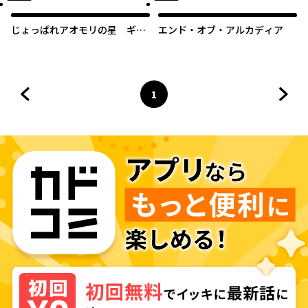
じょっぱれアオモリの星 ギル
エンド・オブ・アルカディア
ドば追放された魔術師はチート
なツガル弁（無詠唱）で最強ば
目指す!!
1
前のページへ
ページ
へ
次の