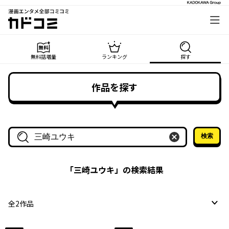
漫画エンタメ全部コミコミ
カドコミ
無料話増量
ランキング
探す
作品を探す
検索
作品名・作家名で探す
「
三崎ユウキ
」の検索結果
全
2
作品