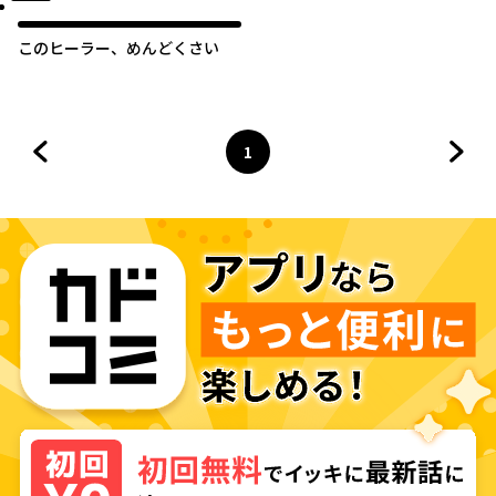
このヒーラー、めんどくさい
1
前のページへ
ページ
へ
次の