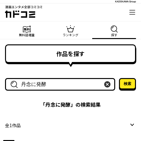
漫画エンタメ全部コミコミ
カドコミ
無料話増量
ランキング
探す
作品を探す
検索
作品名・作家名で探す
「
丹念に発酵
」の検索結果
全
1
作品