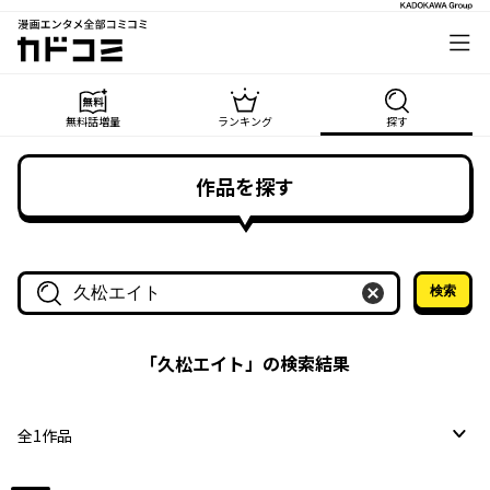
漫画エンタメ全部コミコミ
カドコミ
無料話増量
ランキング
探す
作品を探す
検索
作品名・作家名で探す
「
久松エイト
」の検索結果
全
1
作品