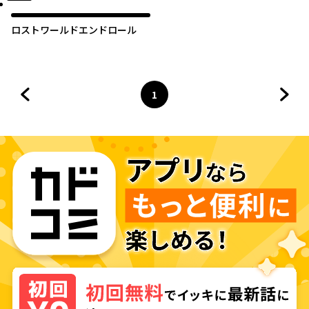
ロストワールドエンドロール
1
前のページへ
ページ
へ
次の