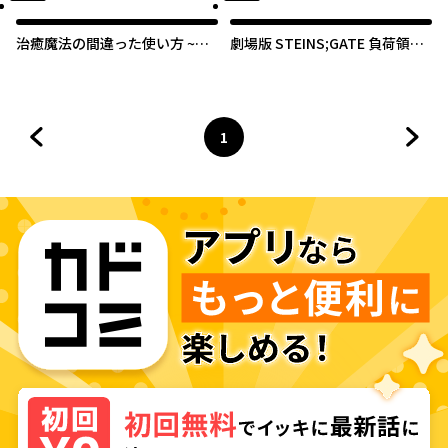
治癒魔法の間違った使い方 ~戦
劇場版 STEINS;GATE 負荷領域
場を駆ける回復要員~
のデジャヴ
1
前のページへ
ページ
へ
次の