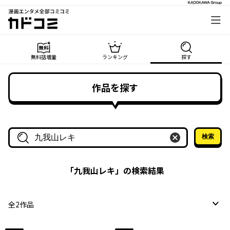
漫画エンタメ全部コミコミ
カドコミ
無料話増量
ランキング
探す
作品を探す
検索
作品名・作家名で探す
「
九我山レキ
」の検索結果
全
2
作品