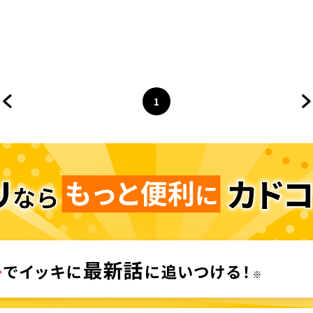
1
前のページへ
ページ
へ