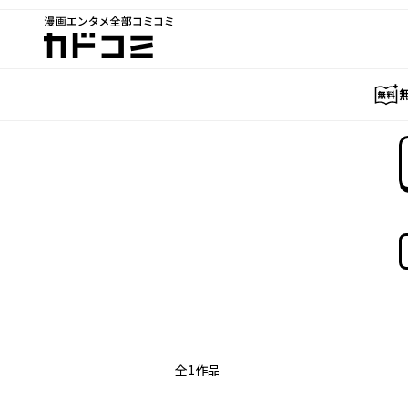
漫画エンタメ全部コミコミ
カドコミ
全
1
作品