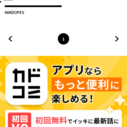
666DOPES
1
前のページへ
ページ
へ
次の