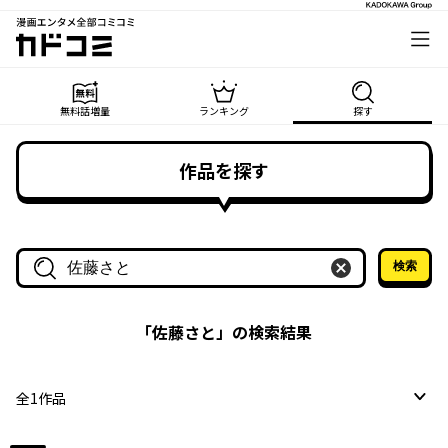
漫画エンタメ全部コミコミ
カドコミ
無料話増量
ランキング
探す
作品を探す
検索
作品名・作家名で探す
「
佐藤さと
」の検索結果
全
1
作品