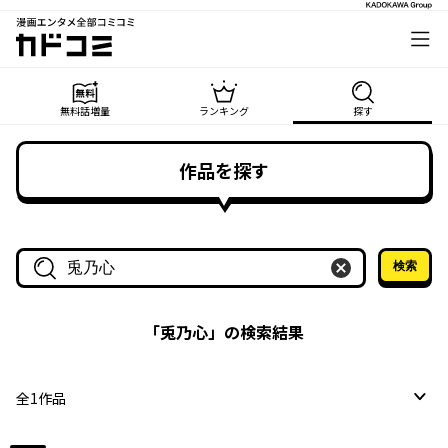
漫画エンタメ全部コミコミ
カドコミ
無料話増量
ランキング
探す
作品を探す
検索
作品名・作家名で探す
「
兎乃心
」の検索結果
全
1
作品