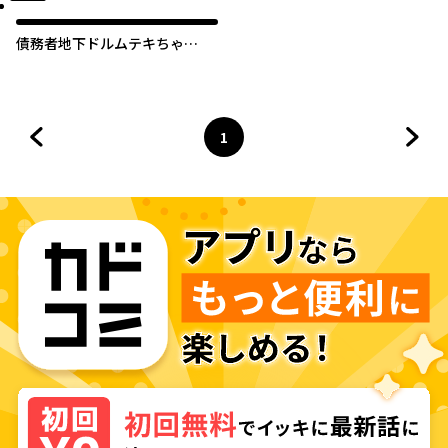
債務者地下ドルムテキちゃ
ん！ 裏社会に推されています
1
前のページへ
ページ
へ
次の