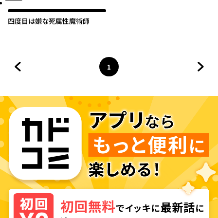
四度目は嫌な死属性魔術師
1
前のページへ
ページ
へ
次の