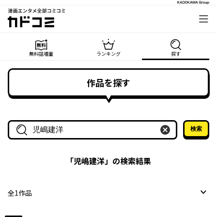
漫画エンタメ全部コミコミ
カドコミ
無料話増量
ランキング
探す
作品を探す
検索
作品名・作家名で探す
「
児嶋建洋
」の検索結果
全
1
作品