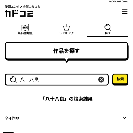
漫画エンタメ全部コミコミ
カドコミ
無料話増量
ランキング
探す
作品を探す
検索
作品名・作家名で探す
「
八十八良
」の検索結果
全
4
作品