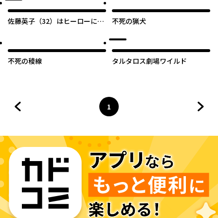
佐藤英子（32）はヒーローにな
不死の猟犬
れたのか
不死の稜線
タルタロス劇場ワイルド
1
前のページへ
ページ
へ
次の