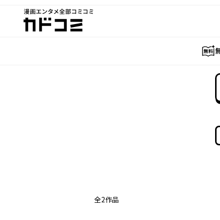
漫画エンタメ全部コミコミ
カドコミ
全
2
作品