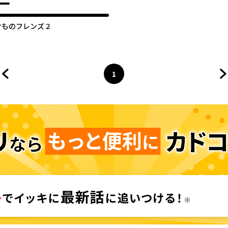
けものフレンズ２
1
前のページへ
ページ
へ