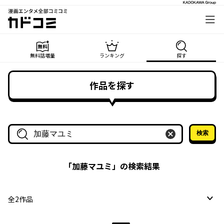
漫画エンタメ全部コミコミ
カドコミ
無料話増量
ランキング
探す
作品を探す
検索
作品名・作家名で探す
「
加藤マユミ
」の検索結果
全
2
作品