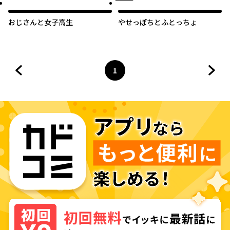
おじさんと女子高生
やせっぽちとふとっちょ
1
前のページへ
ページ
へ
次の