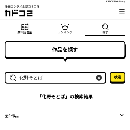
漫画エンタメ全部コミコミ
カドコミ
無料話増量
ランキング
探す
作品を探す
検索
作品名・作家名で探す
「
化野そとば
」の検索結果
全
1
作品