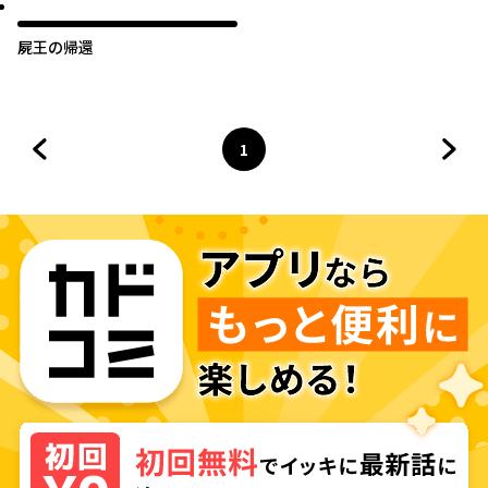
屍王の帰還
1
前のページへ
ページ
へ
次の