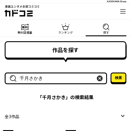
漫画エンタメ全部コミコミ
カドコミ
無料話増量
ランキング
探す
作品を探す
検索
作品名・作家名で探す
「
千月さかき
」の検索結果
全
3
作品