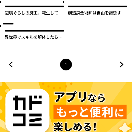
辺境ぐらしの魔王、転生して最
創造錬金術師は自由を謳歌する
強の魔術師になる
故郷を追放されたら、魔王のお
膝元で超絶効果のマジックアイ
テム作り放題になりました
異世界でスキルを解体したらチ
ートな嫁が増殖しました 概念交
差のストラクチャー
1
前のページへ
ページ
へ
次の