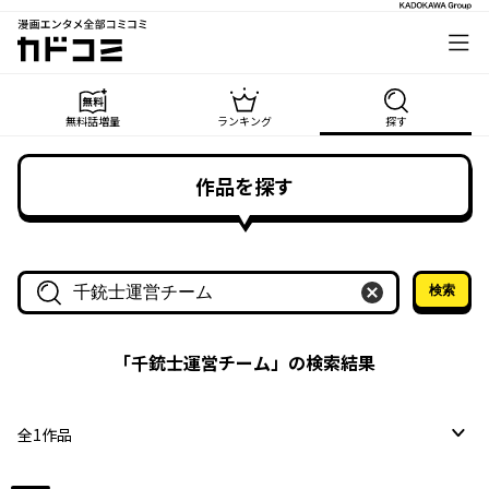
漫画エンタメ全部コミコミ
カドコミ
無料話増量
ランキング
探す
作品を探す
検索
作品名・作家名で探す
「
千銃士運営チーム
」の検索結果
全
1
作品