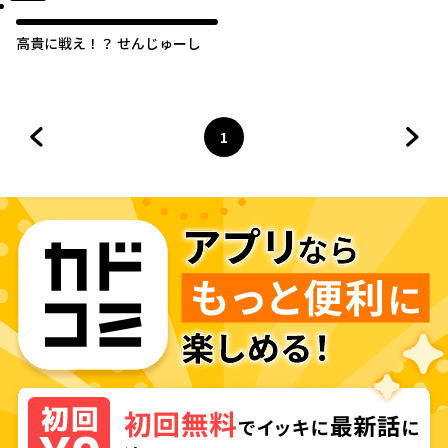
高貴に戦え！？ せんじゅーし
1
前のページへ
ページ
へ
次の