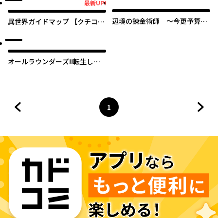
最新UP!
最新UP!
辺境の錬金術師 ～今更予算ゼ
異世界ガイドマップ 【クチコ
ロの職場に戻るとかもう無理～
ミ】を頼りに悠々自適な異世界
旅行スローライフを満喫します
オールラウンダーズ!!転生した
ら幼女でした。家に居づらいの
でおっさんと冒険に出ます
1
前のページへ
ページ
へ
次の