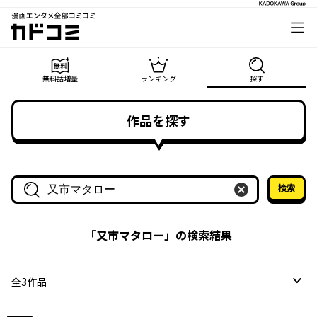
漫画エンタメ全部コミコミ
カドコミ
無料話増量
ランキング
探す
作品を探す
検索
作品名・作家名で探す
「
又市マタロー
」の検索結果
全
3
作品