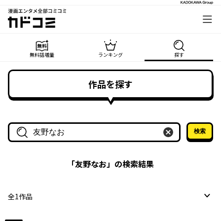
漫画エンタメ全部コミコミ
カドコミ
無料話増量
ランキング
探す
作品を探す
検索
作品名・作家名で探す
「
友野なお
」の検索結果
全
1
作品