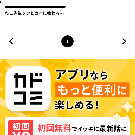
ねこ先生クウとカイに教わる
ぐっすり睡眠法
1
前のページへ
ページ
へ
次の