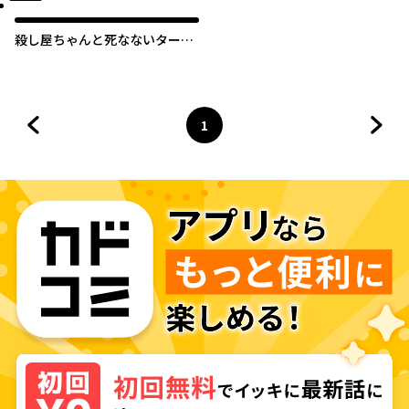
殺し屋ちゃんと死なないターゲ
ット
1
前のページへ
ページ
へ
次の