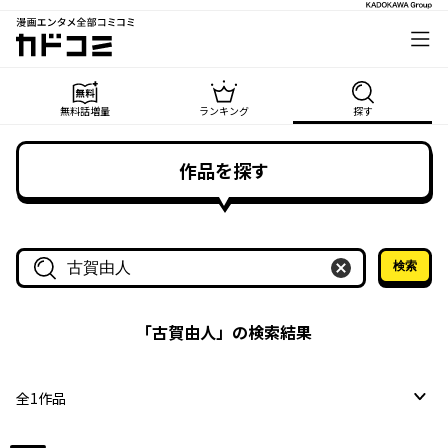
漫画エンタメ全部コミコミ
カドコミ
無料話増量
ランキング
探す
作品を探す
検索
作品名・作家名で探す
「
古賀由人
」の検索結果
全
1
作品