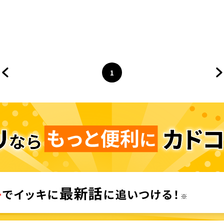
1
前のページへ
ページ
へ