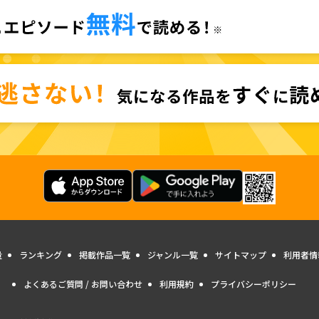
量
ランキング
掲載作品一覧
ジャンル一覧
サイトマップ
利用者情
よくあるご質問 / お問い合わせ
利用規約
プライバシーポリシー