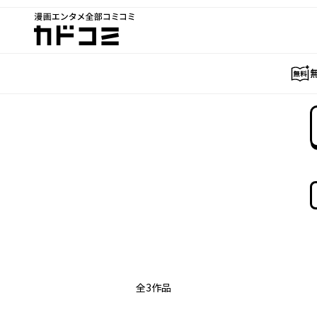
漫画エンタメ全部コミコミ
カドコミ
全
3
作品