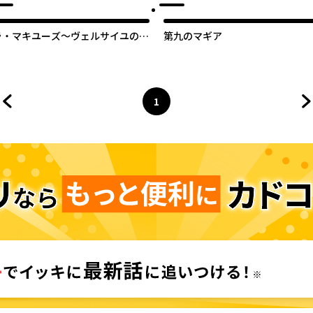
ラ・マキユーズ～ヴェルサイユの化
第九のマギア
粧師～
1
前のページへ
ページ
へ