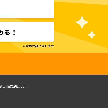
報の外部送信について