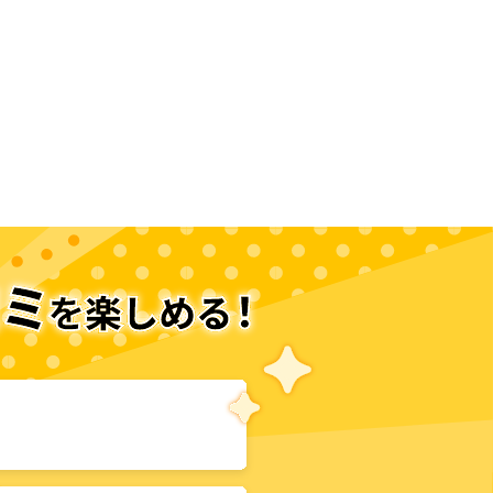
次のページへ