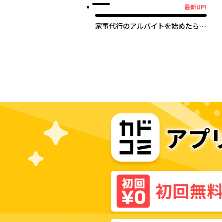
最新UP!
最新UP!
家事代行のアルバイトを始めたら学
園一の美少女の家族に気に入られち
ゃいました。