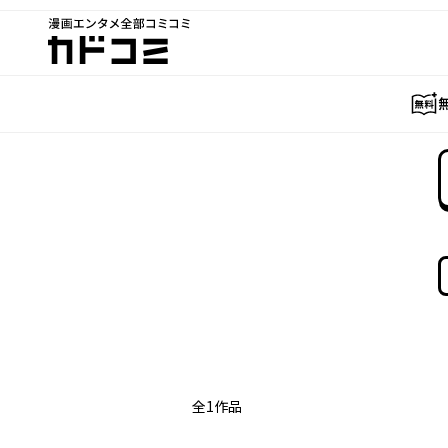
漫画エンタメ全部コミコミ
カドコミ
全
1
作品