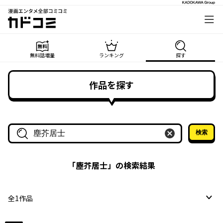
漫画エンタメ全部コミコミ
カドコミ
無料話増量
ランキング
探す
作品を探す
検索
作品名・作家名で探す
「
塵芥居士
」の検索結果
全
1
作品