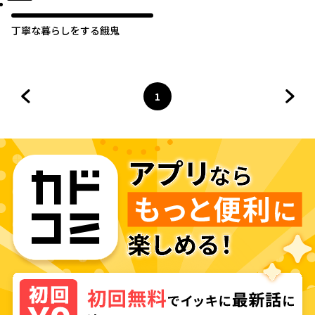
丁寧な暮らしをする餓鬼
1
前のページへ
ページ
へ
次の