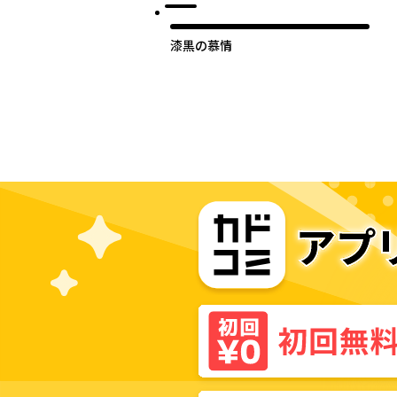
漆黒の慕情