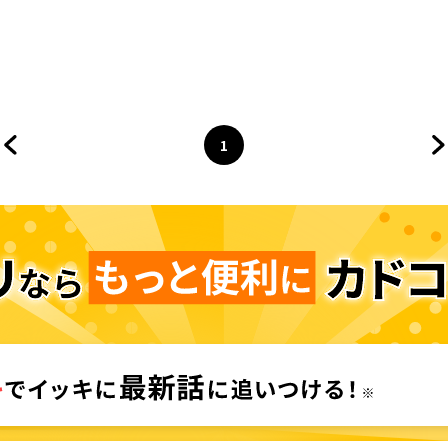
1
前のページへ
ページ
へ