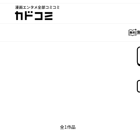
漫画エンタメ全部コミコミ
カドコミ
全
1
作品