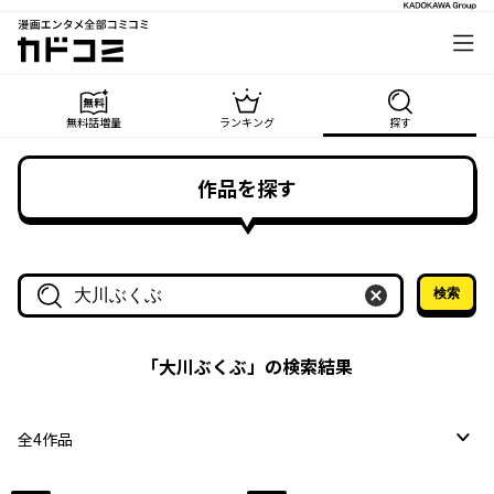
漫画エンタメ全部コミコミ
カドコミ
無料話増量
ランキング
探す
作品を探す
検索
作品名・作家名で探す
「
大川ぶくぶ
」の検索結果
全
4
作品