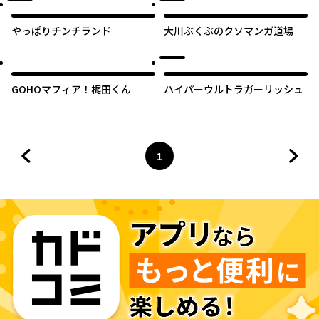
やっぱりチンチランド
大川ぶくぶのクソマンガ道場
GOHOマフィア！梶田くん
ハイパーウルトラガーリッシュ
1
前のページへ
ページ
へ
次の