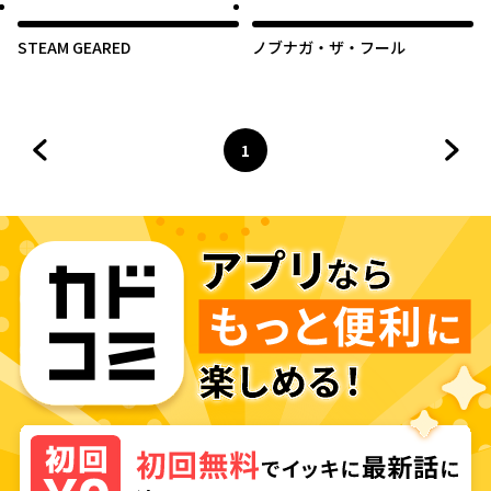
STEAM GEARED
ノブナガ・ザ・フール
1
前のページへ
ページ
へ
次の