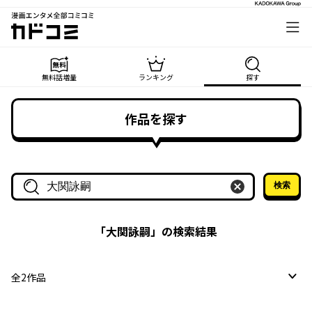
漫画エンタメ全部コミコミ
カドコミ
無料話増量
ランキング
探す
作品を探す
検索
作品名・作家名で探す
「
大関詠嗣
」の検索結果
全
2
作品