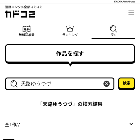
漫画エンタメ全部コミコミ
カドコミ
無料話増量
ランキング
探す
作品を探す
検索
作品名・作家名で探す
「
天路ゆうつづ
」の検索結果
全
1
作品