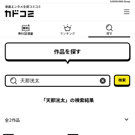
漫画エンタメ全部コミコミ
カドコミ
無料話増量
ランキング
探す
作品を探す
検索
作品名・作家名で探す
「
天那洸太
」の検索結果
全
2
作品